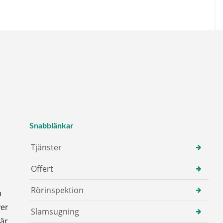
Snabblänkar
Tjänster
Offert
Rörinspektion
a
ver
Slamsugning
 är