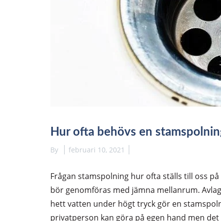
Hur ofta behövs en stamspolnin
By
februari 10, 2021
Frågan stamspolning hur ofta ställs till oss på
bör genomföras med jämna mellanrum. Avlagri
hett vatten under högt tryck gör en stamspoln
privatperson kan göra på egen hand men det ä