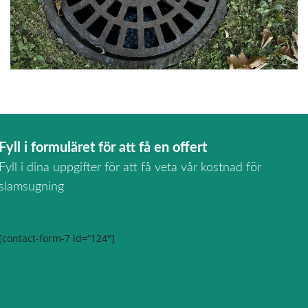
Fyll i formuläret för att få en offert
Fyll i dina uppgifter för att få veta vår kostnad för
slamsugning
[contact-form-7 id=”124″]