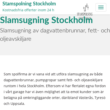
Stamspolning Stockholm
Toggl
Kostnadsfria offerter inom 24 h
navig
Skip
Slamsugning Stockholm
to
content
Slamsugning av dagvattenbrunnar, fett- och
oljeavskiljare
Som spolfirma är vi vana vid att utföra slamsugning av både
dagvattenbrunnar, pumpgropar samt fett- och oljeavskiljare
runtom i hela Stockholm. Eftersom vi har flertalet egna fordon
i vårt garage har vi även möjlighet att ta emot kunder som är
belägna på omkringliggande orter, däribland Västerås, Tyresö
och Uppsala.