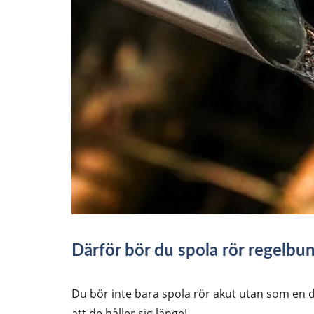
Därför bör du spola rör regelbu
Du bör inte bara spola rör akut utan som en de
att de håller sig länge!