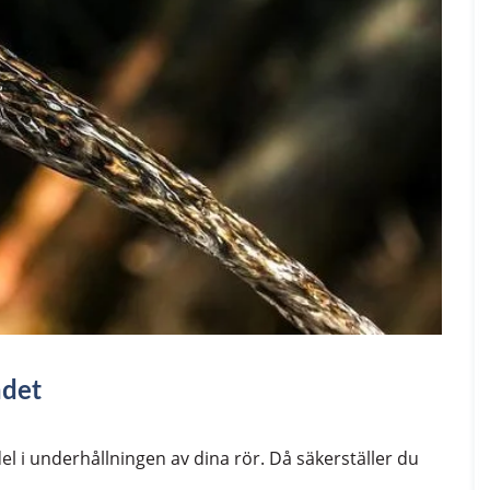
ndet
l i underhållningen av dina rör. Då säkerställer du