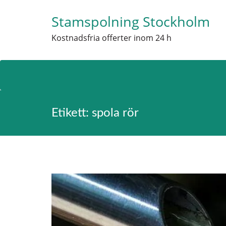
Stamspolning Stockholm
Kostnadsfria offerter inom 24 h
Skip
to
Etikett:
spola rör
content