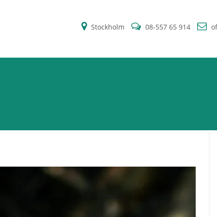
Stockholm
08-557 65 914
of